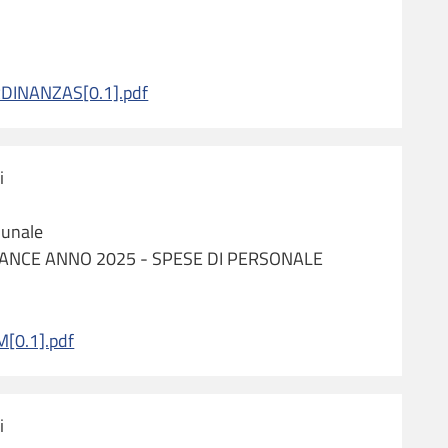
INANZAS[0.1].pdf
i
munale
ANCE ANNO 2025 - SPESE DI PERSONALE
0.1].pdf
i