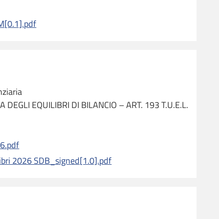
0.1].pdf
ziaria
 DEGLI EQUILIBRI DI BILANCIO – ART. 193 T.U.E.L.
6.pdf
libri 2026 SDB_signed[1.0].pdf