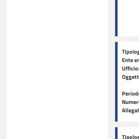
Tipolog
Ente e
Ufficio
Oggett
Period
Numero
Allegat
Tipolog