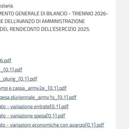
ziaria
MENTO GENERALE DI BILANCIO - TRIENNIO 2026-
NE DELL'AVANZO DI AMMINISTRAZIONE
DEL RENDICONTO DELL'ESERCIZIO 2025.
6.pdf
i_[0.1].pdf
o_plurig_[0.1].pdf
comp e cassa_armv2e_[0.1].pdf
spesa pluriennale_armv1s_[0.1].pdf
 semplificato - variazione entrate[0.1].pdf
Allegato B . semplificato - variazione spesa[0.1].pdf
. semplificato - variazioni economiche con avanzo[0.1].pdf