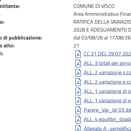
mittente:
COMUNE DI VISCO
:
Area Amministrativo Finan
o:
RATIFICA DELLA VARIAZI
2028 E ADEGUAMENTO DE
o di pubblicazione:
dal 03/08/26 al 17/08/26
 atto:
21
i:
CC 21 DEL 29 07 202
ALL. 3 totali per ann
ALL. 2 variazione s 
ALL. 2 variazione e 
ALL. 1 variazione di 
ALL. 1 variazione di 
Parere_Var_bil 03 dd
ALL. 4 equilibri_dpab
Allegato A 