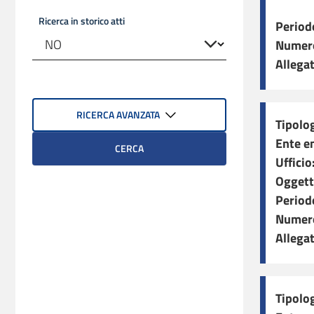
Ricerca in storico atti
Period
Numero
Allegat
RICERCA AVANZATA
Tipolog
Ente e
CERCA
Ufficio
Oggett
Period
Numero
Allegat
Tipolog