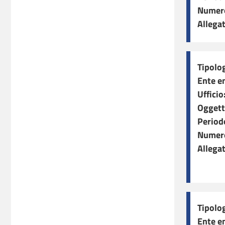
Numero
Allegat
Tipolog
Ente e
Ufficio
Oggett
Period
Numero
Allegat
Tipolog
Ente e