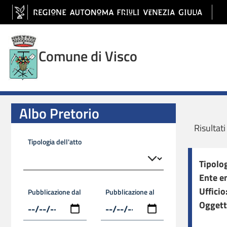
Albo Pretorio
Contenuti del sito
Comune di Visco
Albo Pretorio
Risultati
Tipologia dell'atto
Tipolog
Ente e
Ufficio
Pubblicazione dal
Pubblicazione al
Oggett