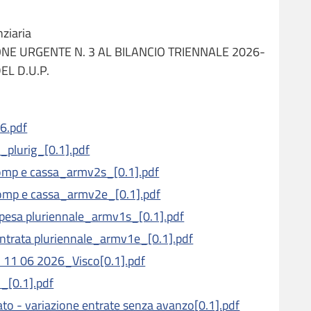
ziaria
ONE URGENTE N. 3 AL BILANCIO TRIENNALE 2026-
L D.U.P.
6.pdf
o_plurig_[0.1].pdf
comp e cassa_armv2s_[0.1].pdf
comp e cassa_armv2e_[0.1].pdf
spesa pluriennale_armv1s_[0.1].pdf
entrata pluriennale_armv1e_[0.1].pdf
 11 06 2026_Visco[0.1].pdf
i_[0.1].pdf
. semplificato - variazione entrate senza avanzo[0.1].pdf