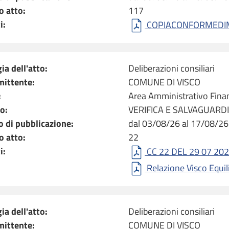
 atto:
117
i:
COPIACONFORMEDIM[
ia dell'atto:
Deliberazioni consiliari
mittente:
COMUNE DI VISCO
:
Area Amministrativo Finan
o:
VERIFICA E SALVAGUARDIA
o di pubblicazione:
dal 03/08/26 al 17/08/26
 atto:
22
i:
CC 22 DEL 29 07 202
Relazione Visco Equi
ia dell'atto:
Deliberazioni consiliari
mittente:
COMUNE DI VISCO