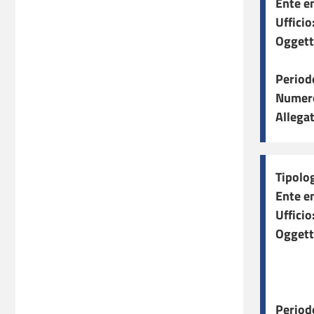
Ente e
Ufficio
Oggett
Period
Numero
Allegat
Tipolog
Ente e
Ufficio
Oggett
Period