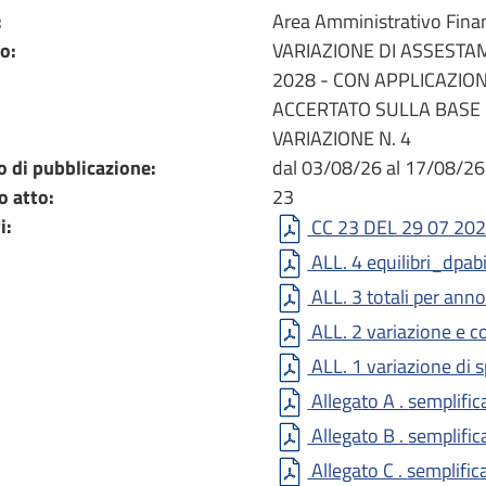
:
Area Amministrativo Finan
o:
VARIAZIONE DI ASSESTA
2028 - CON APPLICAZIO
ACCERTATO SULLA BASE 
VARIAZIONE N. 4
o di pubblicazione:
dal 03/08/26 al 17/08/26
 atto:
23
i:
CC 23 DEL 29 07 202
ALL. 4 equilibri_dpab
ALL. 3 totali per ann
ALL. 2 variazione e 
ALL. 1 variazione di 
Allegato A .
Allegato C 