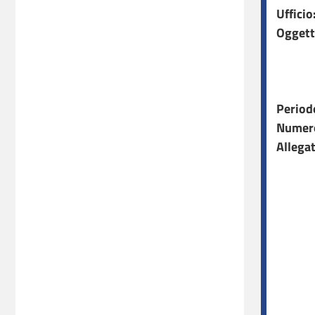
Ufficio
Oggett
Period
Numero
Allegat