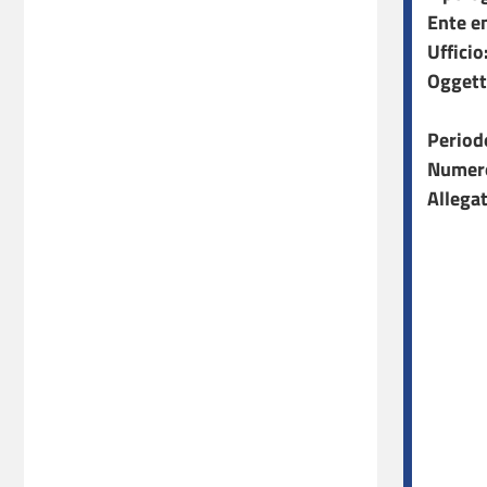
Ente e
Ufficio
Oggett
Period
Numero
Allegat