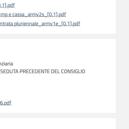
.1].pdf
comp e cassa_armv2s_[0.1].pdf
entrata pluriennale_armv1e_[0.1].pdf
ziaria
 SEDUTA PRECEDENTE DEL CONSIGLIO
6.pdf